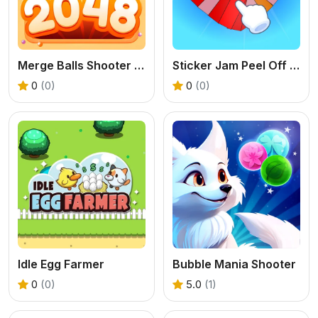
Merge Balls Shooter 2048 Connect Fruits
Sticker Jam Peel Off & Match
0
(0)
0
(0)
Idle Egg Farmer
Bubble Mania Shooter
0
(0)
5.0
(1)