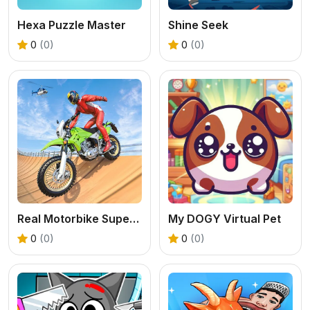
Hexa Puzzle Master
Shine Seek
0
(0)
0
(0)
Real Motorbike Super Hero Stunt 3D
My DOGY Virtual Pet
0
(0)
0
(0)