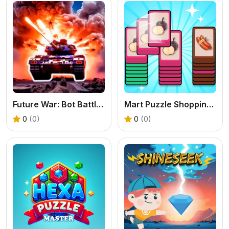
Future War: Bot Battle in Space 3D
Mart Puzzle Shopping Sort
0
(0)
0
(0)