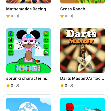
Mathematics Racing
Grass Ranch
0
(0)
0
(0)
sprunki character maker OC
Darts Master:Cartoon 3D
0
(0)
0
(0)