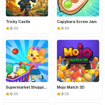
Tricky Castle
Capybara Screw Jam
0
(0)
0
(0)
Supermarket Shopping For Kids
Mojo Match 3D
0
(0)
0
(0)