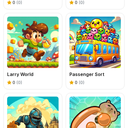
0
(0)
0
(0)
Larry World
Passenger Sort
0
(0)
0
(0)