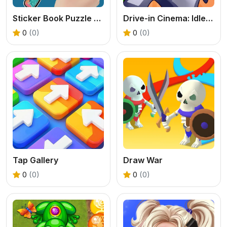
Sticker Book Puzzle Color By Number
Drive-in Cinema: Idle Game
0
(0)
0
(0)
Tap Gallery
Draw War
0
(0)
0
(0)