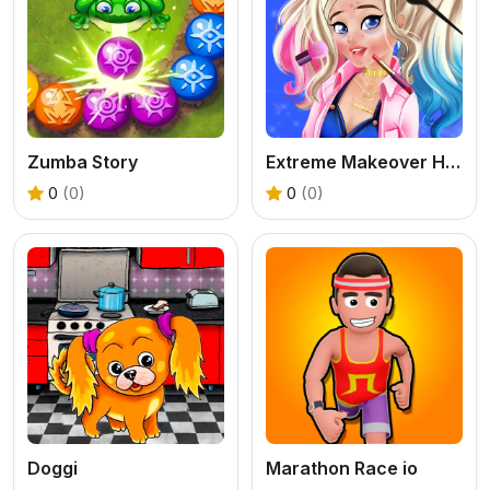
Zumba Story
Extreme Makeover Harley Edition
0
(0)
0
(0)
Doggi
Marathon Race io