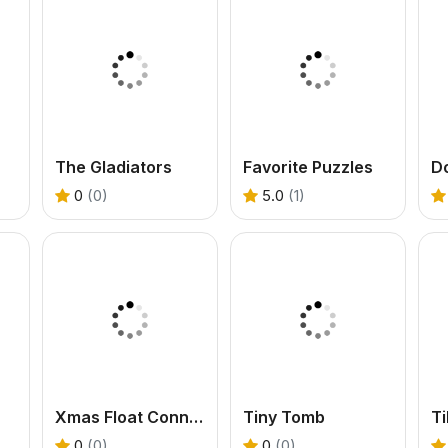
The Gladiators
Favorite Puzzles
D
0
(0)
5.0
(1)
Xmas Float Connect 2023
Tiny Tomb
Ti
0
(0)
0
(0)