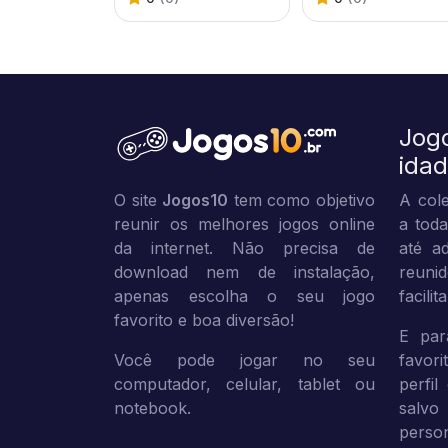
Jog
ida
O site
Jogos10
tem como objetivo
A cole
reunir os melhores jogos online
a toda
da internet. Não precisa de
até ad
download nem de instalação,
reuni
apenas escolha o seu jogo
facili
favorito e boa diversão!
E par
Você pode jogar no seu
favor
computador, celular, tablet ou
perfil
notebook.
sal
person