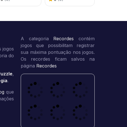
A categoria
Recordes
contém
jogos que possibilitam registrar
 jogos
sua máxima pontuação nos jogos.
oria do
Os recordes ficam salvos na
página
Recordes
Puzzle
,
égia
.
og
que
rmações