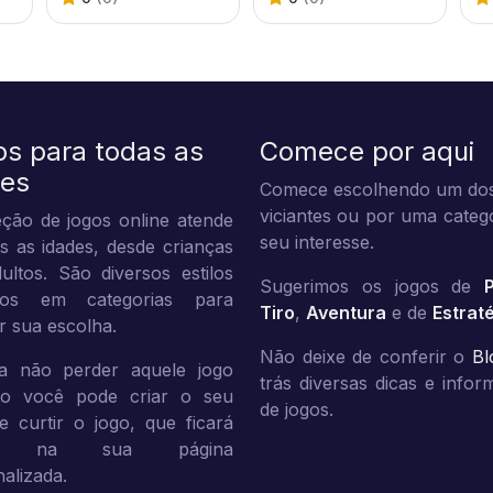
os para todas as
Comece por aqui
des
Comece escolhendo um dos
viciantes ou por uma categ
ção de jogos online atende
seu interesse.
s as idades, desde crianças
ultos. São diversos estilos
Sugerimos os jogos de
dos em categorias para
Tiro
,
Aventura
e de
Estrat
tar sua escolha.
Não deixe de conferir o
Bl
a não perder aquele jogo
trás diversas dicas e info
ito você pode criar o seu
de jogos.
 e curtir o jogo, que ficará
vo na sua página
alizada.