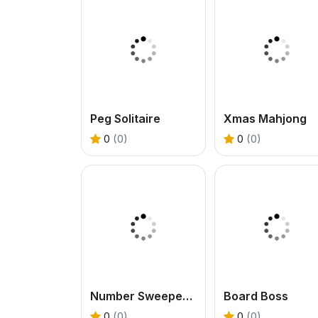
Peg Solitaire
Xmas Mahjong
0
(0)
0
(0)
Number Sweeper 3D
Board Boss
0
(0)
0
(0)