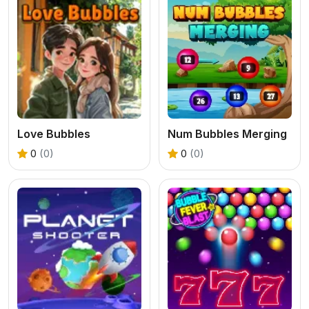
Love Bubbles
Num Bubbles Merging
0
(0)
0
(0)