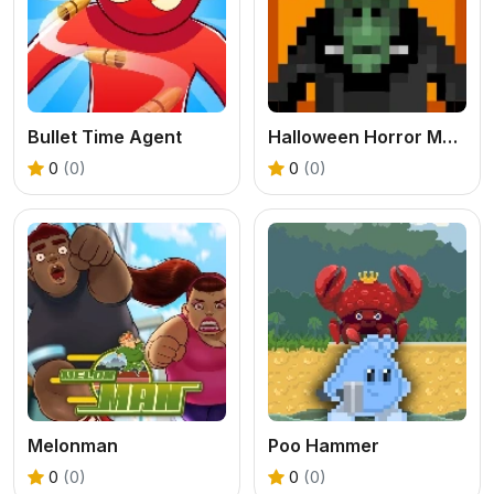
Bullet Time Agent
Halloween Horror Massacre
0
(0)
0
(0)
Melonman
Poo Hammer
0
(0)
0
(0)