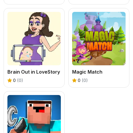
Brain Out in LoveStory
Magic Match
0
(0)
0
(0)