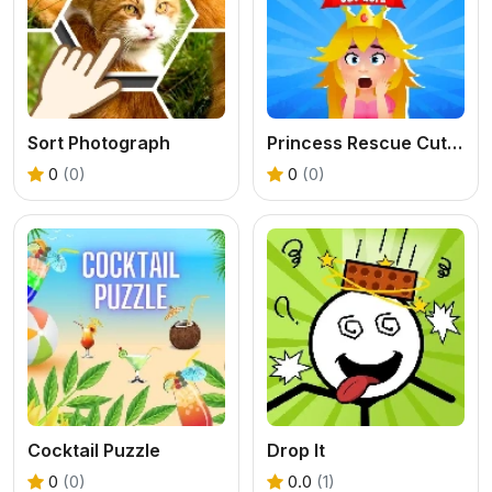
Sort Photograph
Princess Rescue Cut Rope
0
(0)
0
(0)
Cocktail Puzzle
Drop It
0
(0)
0.0
(1)