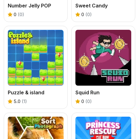
Number Jelly POP
Sweet Candy
0
(0)
0
(0)
Puzzle & island
Squid Run
5.0
(1)
0
(0)