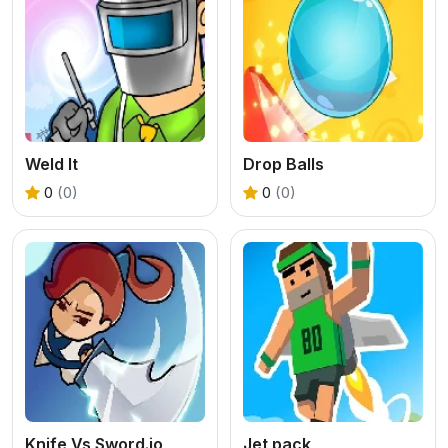
Weld It
Drop Balls
0
(0)
0
(0)
Knife Vs Sword.io
Jet pack