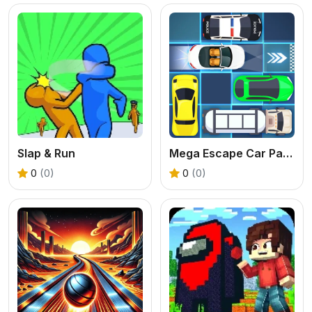
Slap & Run
Mega Escape Car Parking Puzzle
0
(0)
0
(0)