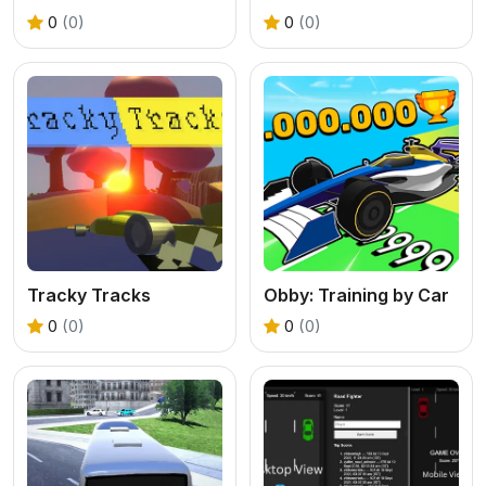
0
(0)
0
(0)
Tracky Tracks
Obby: Training by Car
0
(0)
0
(0)