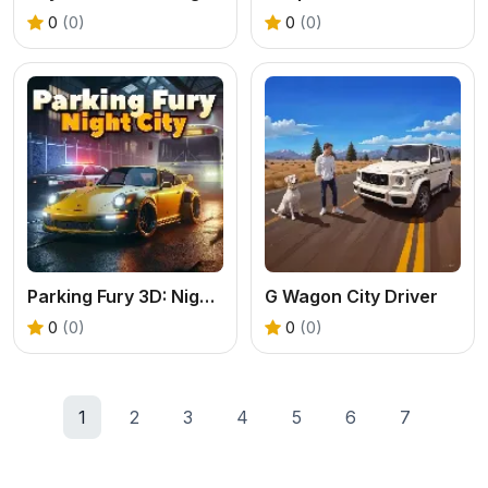
0
(0)
0
(0)
Parking Fury 3D: Night City
G Wagon City Driver
0
(0)
0
(0)
1
2
3
4
5
6
7