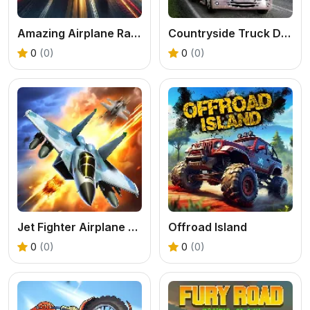
Amazing Airplane Racer
Countryside Truck Drive
0
(0)
0
(0)
Jet Fighter Airplane Racing
Offroad Island
0
(0)
0
(0)