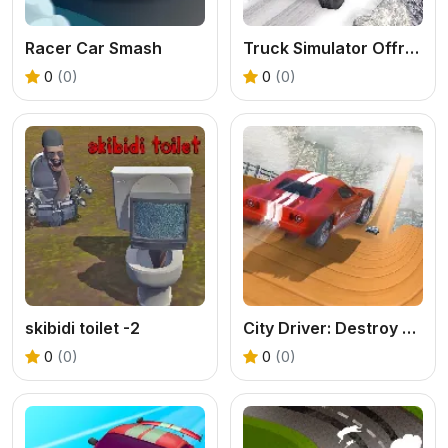
Racer Car Smash
Truck Simulator Offroad Driving
0
(0)
0
(0)
skibidi toilet -2
City Driver: Destroy Car
0
(0)
0
(0)