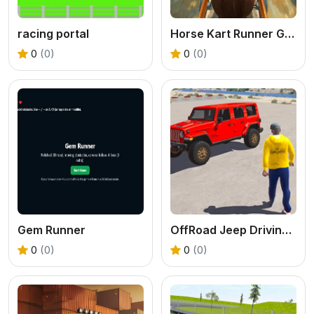
racing portal
Horse Kart Runner Game
0
(0)
0
(0)
Gem Runner
OffRoad Jeep Driving Game
0
(0)
0
(0)