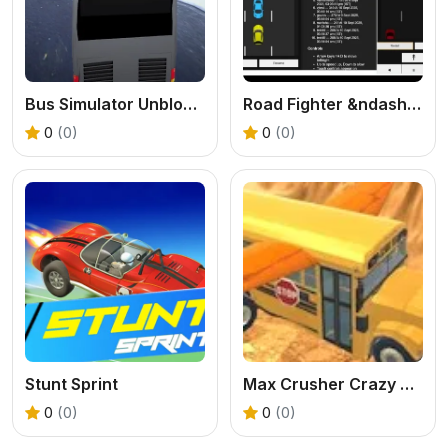
Bus Simulator Unblocked Remastered
Road Fighter &ndash; Endless Car Racing
0
(0)
0
(0)
Stunt Sprint
Max Crusher Crazy Destruction and Car Crashes
0
(0)
0
(0)