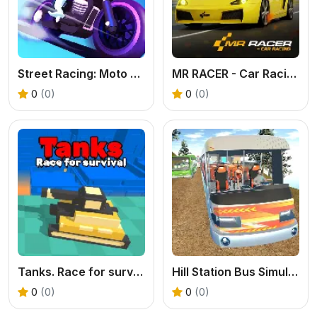
Street Racing: Moto Drift
MR RACER - Car Racing
0
(0)
0
(0)
Tanks. Race for survival
Hill Station Bus Simulator
0
(0)
0
(0)