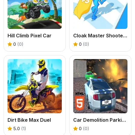
Hill Climb Pixel Car
Cloak Master Shooter Run
0
(0)
0
(0)
Dirt Bike Max Duel
Car Demolition Parking Place Multiplayer
5.0
(1)
0
(0)