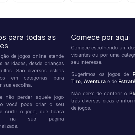
os para todas as
Comece por aqui
des
Comece escolhendo um dos
viciantes ou por uma categ
ção de jogos online atende
seu interesse.
s as idades, desde crianças
ultos. São diversos estilos
Sugerimos os jogos de
dos em categorias para
Tiro
,
Aventura
e de
Estrat
tar sua escolha.
Não deixe de conferir o
Bl
a não perder aquele jogo
trás diversas dicas e info
ito você pode criar o seu
de jogos.
 e curtir o jogo, que ficará
vo na sua página
alizada.