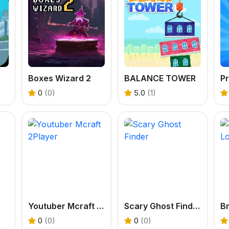
Boxes Wizard 2
BALANCE TOWER
0
(0)
5.0
(1)
Youtuber Mcraft 2Player
Scary Ghost Finder
0
(0)
0
(0)