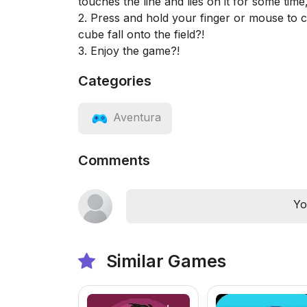
touches the line and lies on it for some time
2. Press and hold your finger or mouse to c
cube fall onto the field?!
3. Enjoy the game?!
Categories
Aventura
Comments
Yo
Similar Games