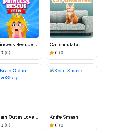
Princess Rescue Cut Rope
Cat simulator
0
(0)
0
(0)
Brain Out in LoveStory
Knife Smash
0
(0)
0
(0)