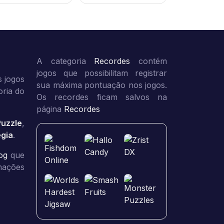
A categoria
Recordes
contém
jogos que possibilitam registrar
 jogos
sua máxima pontuação nos jogos.
oria do
Os recordes ficam salvos na
página
Recordes
Puzzle
,
égia
.
og
que
rmações