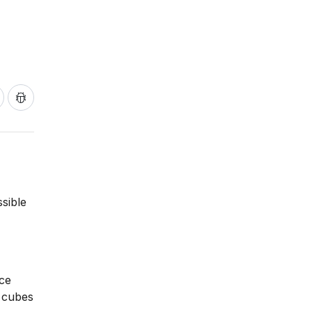
sible
nce
e cubes