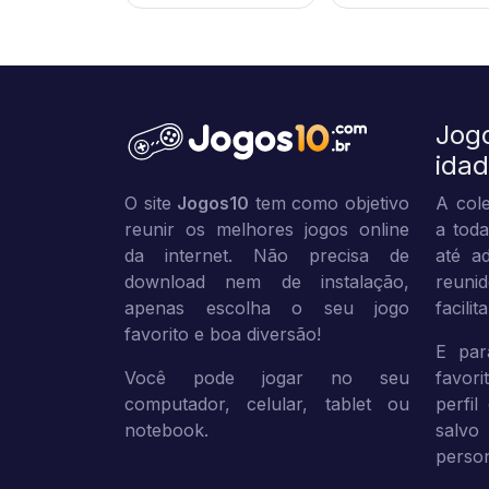
Jog
ida
O site
Jogos10
tem como objetivo
A cole
reunir os melhores jogos online
a toda
da internet. Não precisa de
até ad
download nem de instalação,
reuni
apenas escolha o seu jogo
facili
favorito e boa diversão!
E par
Você pode jogar no seu
favor
computador, celular, tablet ou
perfil
notebook.
sal
person