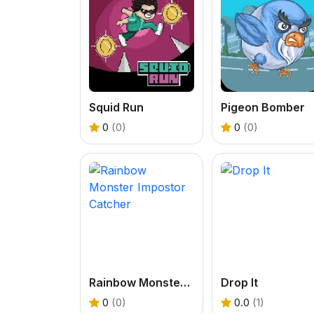
Squid Run
Pigeon Bomber
0
(0)
0
(0)
Rainbow Monster Impostor Catcher
Drop It
0
(0)
0.0
(1)