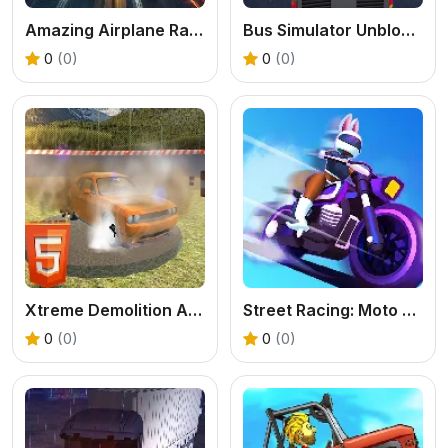
Amazing Airplane Racer
Bus Simulator Unblocked Remastered
0
(0)
0
(0)
Xtreme Demolition Arena Derby HTML5
Street Racing: Moto Drift
0
(0)
0
(0)