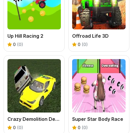
Up Hill Racing 2
Offroad Life 3D
0
(0)
0
(0)
Crazy Demolition Derby Car 2022
Super Star Body Race
0
(0)
0
(0)