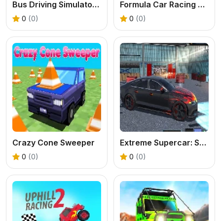
Bus Driving Simulator 2024
Formula Car Racing Games
0
(0)
0
(0)
Crazy Cone Sweeper
Extreme Supercar: Stunt Drive
0
(0)
0
(0)