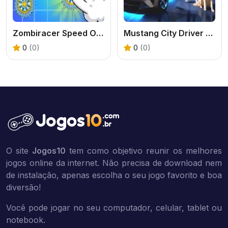
Zombiracer Speed On Earth
Mustang City Driver 2024
0
(0)
0
(0)
O site
Jogos10
tem como objetivo reunir os melhores
jogos online da internet. Não precisa de download nem
de instalação, apenas escolha o seu jogo favorito e boa
diversão!
Você pode jogar no seu computador, celular, tablet ou
notebook.