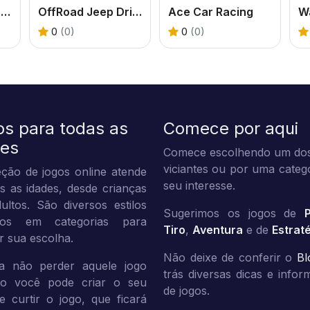
Car Racing & BurnOut Drift
OffRoad Jeep Driving Game
Ace Car Racing
0
(0)
0
(0)
os para todas as
Comece por aqui
des
Comece escolhendo um dos
viciantes ou por uma categ
ção de jogos online atende
seu interesse.
s as idades, desde crianças
ultos. São diversos estilos
Sugerimos os jogos de
dos em categorias para
Tiro
,
Aventura
e de
Estrat
tar sua escolha.
Não deixe de conferir o
Bl
a não perder aquele jogo
trás diversas dicas e info
ito você pode criar o seu
de jogos.
 e curtir o jogo, que ficará