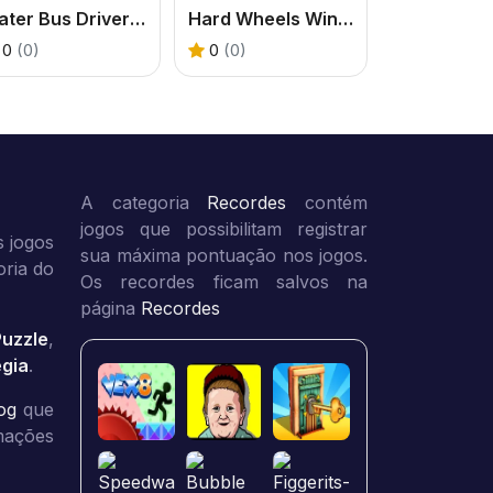
Water Bus Driver 2023
Hard Wheels Winter
0
(0)
0
(0)
A categoria
Recordes
contém
jogos que possibilitam registrar
 jogos
sua máxima pontuação nos jogos.
oria do
Os recordes ficam salvos na
página
Recordes
Puzzle
,
égia
.
og
que
rmações