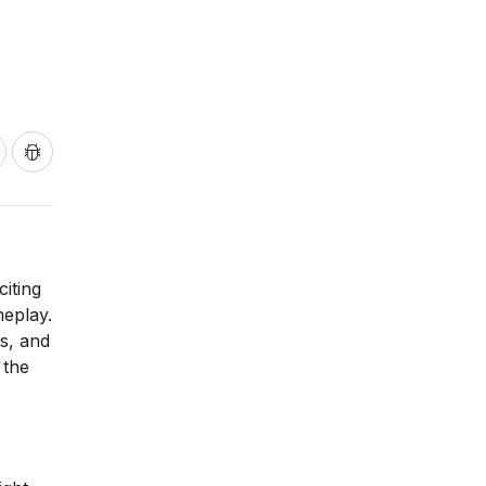
citing
meplay.
s, and
 the