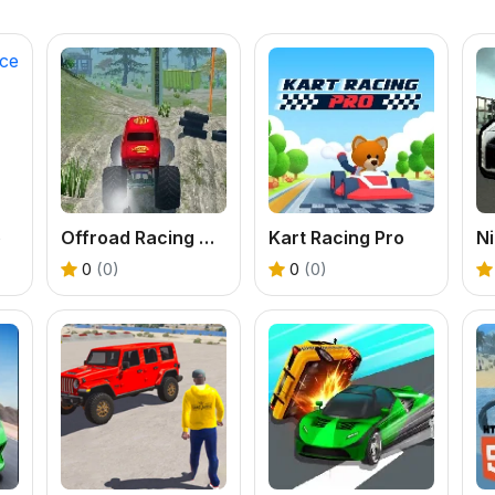
e
Offroad Racing Monster Truck
Kart Racing Pro
Ni
0
(0)
0
(0)