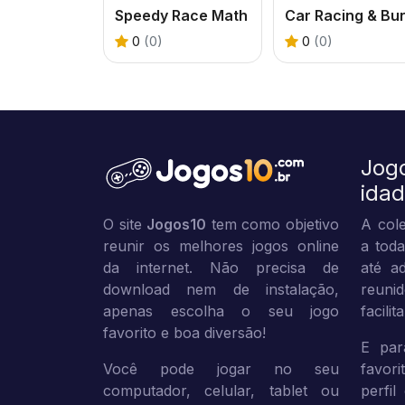
Speedy Race Math
0
(0)
0
(0)
Jog
ida
O site
Jogos10
tem como objetivo
A cole
reunir os melhores jogos online
a toda
da internet. Não precisa de
até ad
download nem de instalação,
reuni
apenas escolha o seu jogo
facili
favorito e boa diversão!
E par
Você pode jogar no seu
favor
computador, celular, tablet ou
perfil