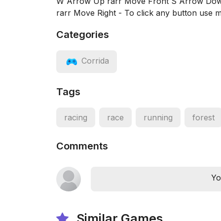
W Arrow Up rarr Move Front S Arrow Down
rarr Move Right - To click any button use 
Categories
Corrida
Tags
racing
race
running
forest
Comments
Yo
Similar Games