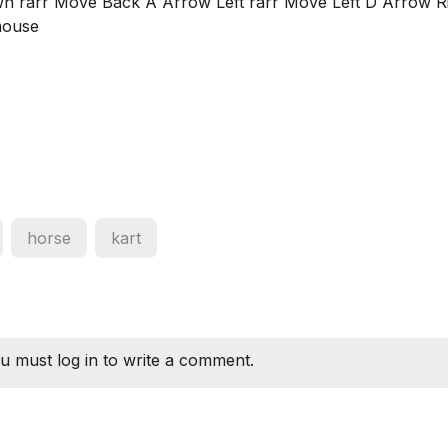
 rarr Move Back A Arrow Left rarr Move Left D Arrow R
mouse
horse
kart
u must log in to write a comment.