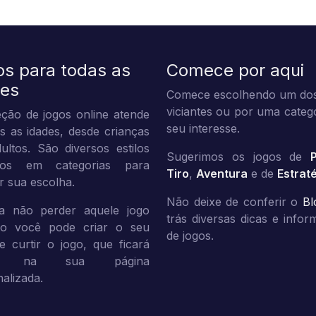
os para todas as
Comece por aqui
des
Comece escolhendo um dos
viciantes ou por uma categ
ção de jogos online atende
seu interesse.
s as idades, desde crianças
ultos. São diversos estilos
Sugerimos os jogos de
dos em categorias para
Tiro
,
Aventura
e de
Estrat
tar sua escolha.
Não deixe de conferir o
Bl
a não perder aquele jogo
trás diversas dicas e info
ito você pode criar o seu
de jogos.
 e curtir o jogo, que ficará
vo na sua página
alizada.