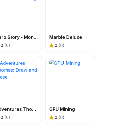
Hero Story - Monsters Crossing
Marble Deluxe
0
(0)
0
(0)
Adventures Thomas: Draw and Erase
GPU Mining
0
(0)
0
(0)