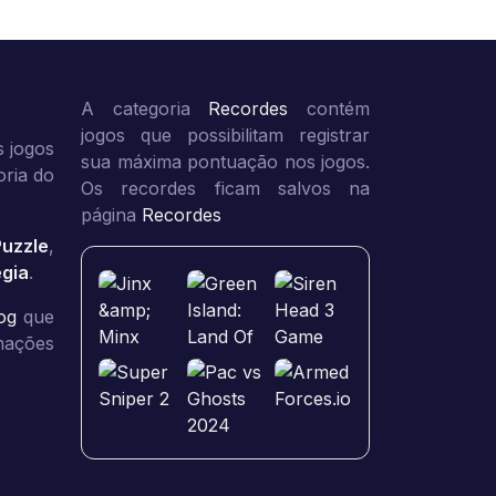
A categoria
Recordes
contém
jogos que possibilitam registrar
 jogos
sua máxima pontuação nos jogos.
oria do
Os recordes ficam salvos na
página
Recordes
Puzzle
,
égia
.
og
que
rmações