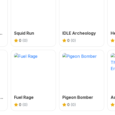
ess Up Coloring Book
Squid Run
IDLE Archeology
0
(0)
0
(0)
 Coloring Dress Up Games
Fuel Rage
Pigeon Bomber
0
(0)
0
(0)