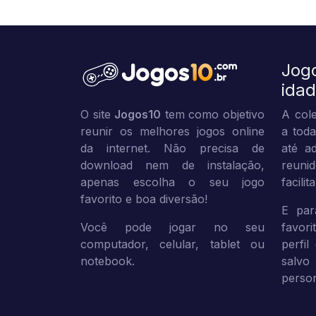
Jog
ida
O site
Jogos10
tem como objetivo
A cole
reunir os melhores jogos online
a toda
da internet. Não precisa de
até ad
download nem de instalação,
reuni
apenas escolha o seu jogo
facili
favorito e boa diversão!
E par
Você pode jogar no seu
favor
computador, celular, tablet ou
perfil
notebook.
sal
person