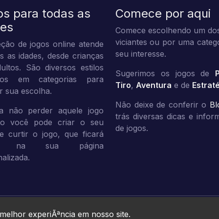
os para todas as
Comece por aqui
des
Comece escolhendo um dos
viciantes ou por uma categ
ção de jogos online atende
seu interesse.
s as idades, desde crianças
ultos. São diversos estilos
Sugerimos os jogos de
dos em categorias para
Tiro
,
Aventura
e de
Estrat
tar sua escolha.
Não deixe de conferir o
Bl
a não perder aquele jogo
trás diversas dicas e info
ito você pode criar o seu
de jogos.
 e curtir o jogo, que ficará
vo na sua página
alizada.
Jogos10 © 2026. All rights reserved.
 melhor experiÃªncia em nosso site.