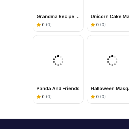
Grandma Recipe Nigiri Sushi
0
(0)
0
(0)
Panda And Friends
Hallo
0
(0)
0
(0)