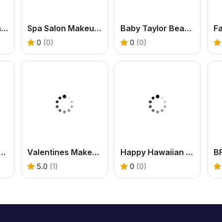
Unicorn Cake Maker
Spa Salon Makeup Artist
Baby Taylor Beach Trip
0
(0)
0
(0)
ween Masquerade Party
Valentines Makeup Trends
Happy Hawaiian Holiday
5.0
(1)
0
(0)