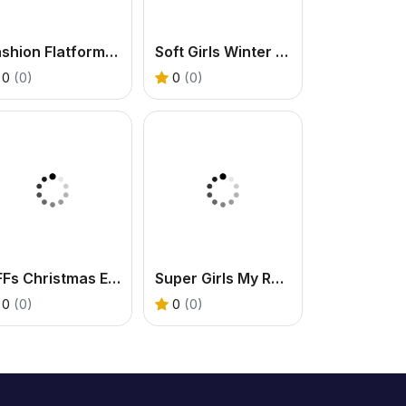
Fashion Flatforms Design
Soft Girls Winter Aesthetics
0
(0)
0
(0)
BFFs Christmas Eve
Super Girls My Rainy Day Outfits
0
(0)
0
(0)