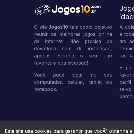
Jog
ida
O site
Jogos10
tem como objetivo
A cole
reunir os melhores jogos online
a toda
da internet. Não precisa de
até ad
download nem de instalação,
reuni
apenas escolha o seu jogo
facili
favorito e boa diversão!
E par
Você pode jogar no seu
favor
computador, celular, tablet ou
perfil
notebook.
sal
person
Este site usa cookies para garantir que vocÃª obtenha a