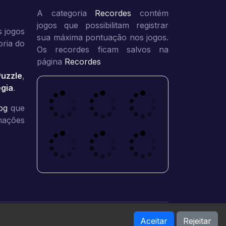
A categoria
Recordes
contém
jogos que possibilitam registrar
 jogos
sua máxima pontuação nos jogos.
oria do
Os recordes ficam salvos na
página
Recordes
Puzzle
,
égia
.
og
que
rmações
Aceitar
Rejeitar