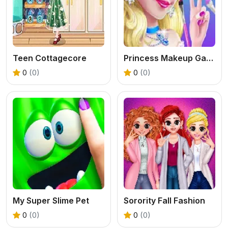
Teen Cottagecore
Princess Makeup Game
0
(0)
0
(0)
My Super Slime Pet
Sorority Fall Fashion
0
(0)
0
(0)