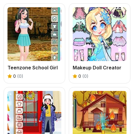
Teenzone School Girl
Makeup Doll Creator
0
(0)
0
(0)