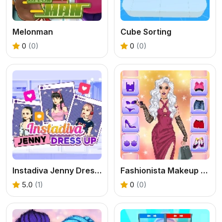
Melonman
Cube Sorting
0
(0)
0
(0)
Instadiva Jenny Dress Up
Fashionista Makeup & Dress Up
5.0
(1)
0
(0)