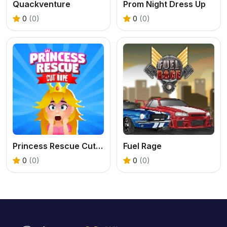
Quackventure
Prom Night Dress Up
0
(0)
0
(0)
Princess Rescue Cut Rope
Fuel Rage
0
(0)
0
(0)