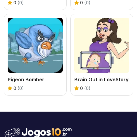
0
(0)
0
(0)
Pigeon Bomber
Brain Out in LoveStory
0
(0)
0
(0)