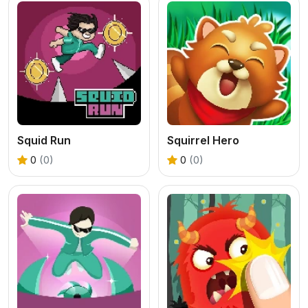
Squid Run
Squirrel Hero
0
(0)
0
(0)