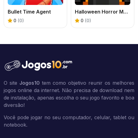
Bullet Time Agent
Halloween Horror Massacre
0
(0)
0
(0)
O site
Jogos10
tem como objetivo reunir os melhores
jogos online da internet. Não precisa de download nem
de instalação, apenas escolha o seu jogo favorito e boa
diversão!
Você pode jogar no seu computador, celular, tablet ou
notebook.