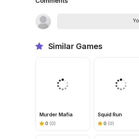
Comments
Yo
Similar Games
Murder Mafia
Squid Run
0
(0)
0
(0)