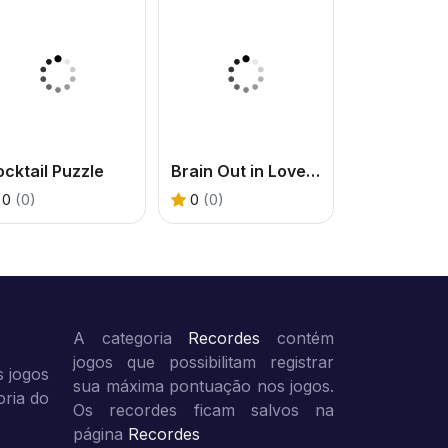
cktail Puzzle
Brain Out in LoveStory
0
(0)
0
(0)
A categoria
Recordes
contém
jogos que possibilitam registrar
 jogos
sua máxima pontuação nos jogos.
oria do
Os recordes ficam salvos na
página
Recordes