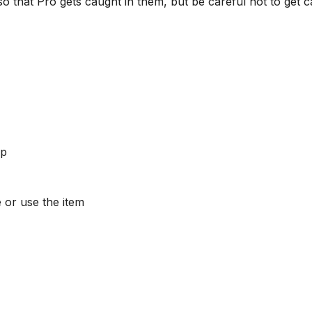
 so that Pro gets caught in them, but be careful not to get 
ap
 or use the item