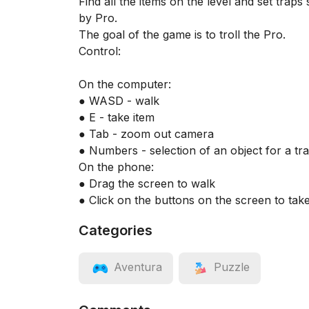
Find all the items on the level and set traps
by Pro.
The goal of the game is to troll the Pro.
Control:
On the computer:
● WASD - walk
● E - take item
● Tab - zoom out camera
● Numbers - selection of an object for a tr
On the phone:
● Drag the screen to walk
● Click on the buttons on the screen to take
Categories
Aventura
Puzzle