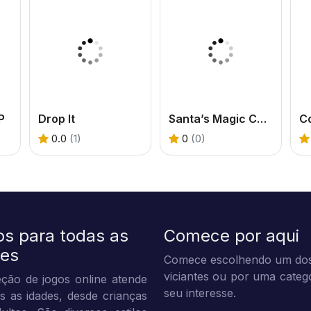
P
Drop It
Santa’s Magic Christmas
Co
0.0
(1)
0
(0)
os para todas as
Comece por aqui
des
Comece escolhendo um dos
viciantes ou por uma categ
ção de jogos online atende
seu interesse.
s as idades, desde crianças