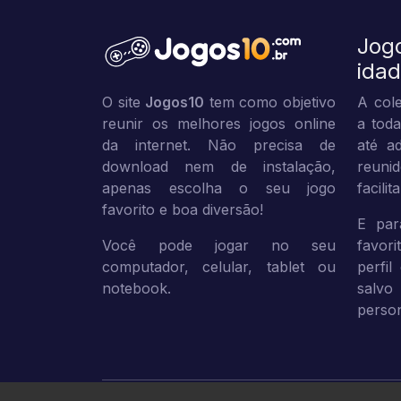
Jog
ida
O site
Jogos10
tem como objetivo
A cole
reunir os melhores jogos online
a toda
da internet. Não precisa de
até ad
download nem de instalação,
reuni
apenas escolha o seu jogo
facili
favorito e boa diversão!
E par
Você pode jogar no seu
favor
computador, celular, tablet ou
perfil
notebook.
sal
person