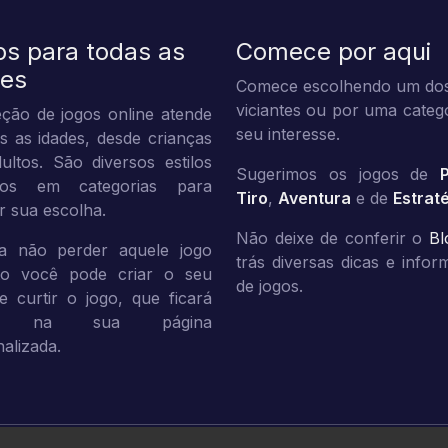
os para todas as
Comece por aqui
des
Comece escolhendo um dos
viciantes ou por uma categ
ção de jogos online atende
seu interesse.
s as idades, desde crianças
ultos. São diversos estilos
Sugerimos os jogos de
dos em categorias para
Tiro
,
Aventura
e de
Estrat
tar sua escolha.
Não deixe de conferir o
Bl
a não perder aquele jogo
trás diversas dicas e info
ito você pode criar o seu
de jogos.
 e curtir o jogo, que ficará
vo na sua página
alizada.