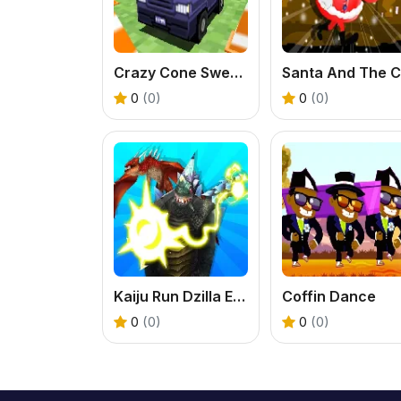
Crazy Cone Sweeper
0
(0)
0
(0)
Kaiju Run Dzilla Enemies
Coffin Dance
0
(0)
0
(0)