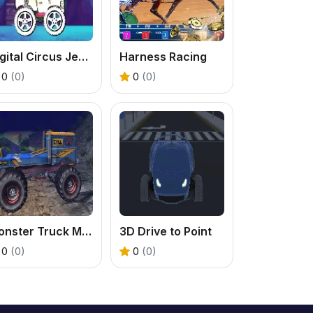
Digital Circus Jeep Adventure
Harness Racing
0
(0)
0
(0)
Monster Truck Montain Offroad
3D Drive to Point
0
(0)
0
(0)