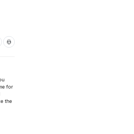
ou
me for
d
ce the