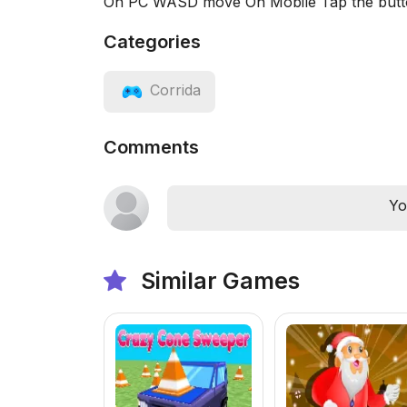
On PC WASD move On Mobile Tap the butto
Categories
Corrida
Comments
Yo
Similar Games