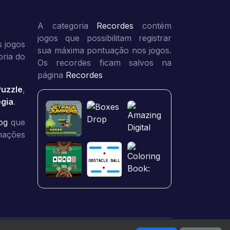
A categoria
Recordes
contém
jogos que possibilitam registrar
 jogos
sua máxima pontuação nos jogos.
oria do
Os recordes ficam salvos na
página
Recordes
Puzzle
,
égia
.
og
que
rmações