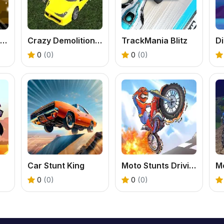
Santa And The Chaser
Crazy Demolition Derby Car 2022
TrackMania Blitz
0
(0)
0
(0)
Car Stunt King
Moto Stunts Driving &amp; Racing
0
(0)
0
(0)