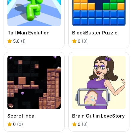
Tall Man Evolution
BlockBuster Puzzle
5.0
(1)
0
(0)
Secret Inca
Brain Out in LoveStory
0
(0)
0
(0)