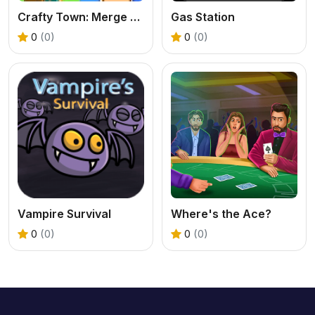
Crafty Town: Merge City
Gas Station
0
(0)
0
(0)
Vampire Survival
Where's the Ace?
0
(0)
0
(0)