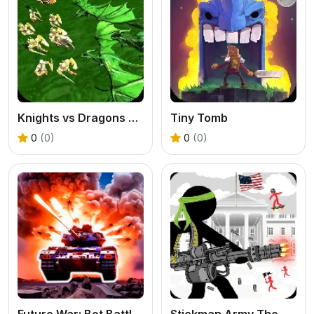
Knights vs Dragons Battle Simulator
Tiny Tomb
0
(0)
0
(0)
Future War: Bot Battle in Space 3D
Stickman Army The Defenders