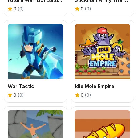
0
(0)
0
(0)
War Tactic
Idle Mole Empire
0
(0)
0
(0)