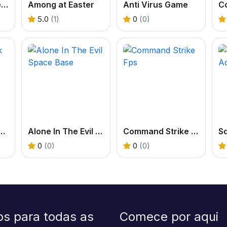
My Land: King Defender
Among at Easter
Anti Virus Game
Co
5.0
(1)
0
(0)
lock Sniper Survival Online
Alone In The Evil Space Base
Command Strike Fps
S
0
(0)
0
(0)
os para todas as
Comece por aqui