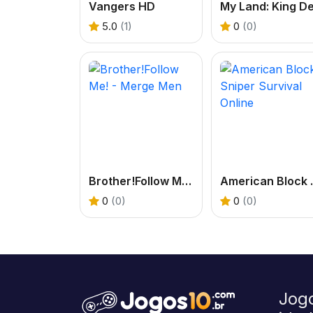
Vangers HD
5.0
(1)
0
(0)
Brother!Follow Me! - Merge Men
American B
0
(0)
0
(0)
Jog