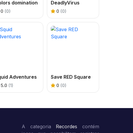
lors domination
DeadlyVirus
0
(0)
0
(0)
quid Adventures
Save RED Square
5.0
(1)
0
(0)
A categoria
Recordes
contém