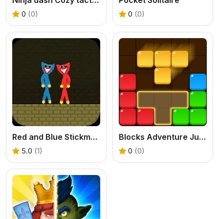
0
(0)
0
(0)
Red and Blue Stickman Huggy
Blocks Adventure Jungle Saga
5.0
(1)
0
(0)