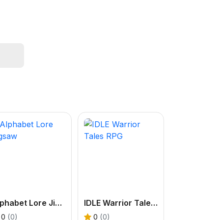
Alphabet Lore Jigsaw
IDLE Warrior Tales RPG
0
(0)
0
(0)