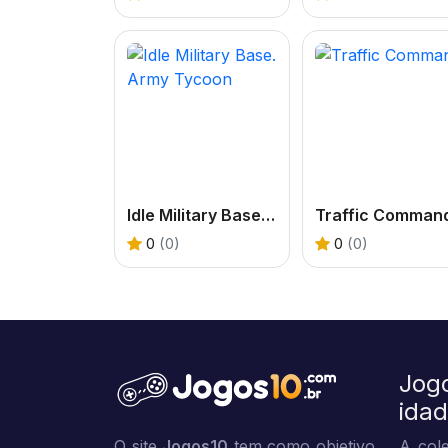
Idle Military Base. Army Tycoon
Traffic Comman
0
(0)
0
(0)
Jog
ida
O site
Jogos10
tem como objetivo
A cole