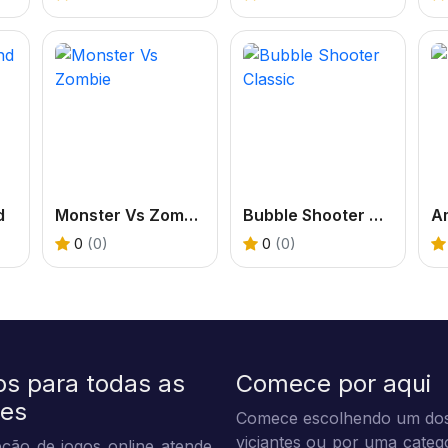
d
Monster Vs Zombie
Bubble Shooter Classic
A
0
(0)
0
(0)
os para todas as
Comece por aqui
des
Comece escolhendo um dos
viciantes ou por uma categ
ção de jogos online atende