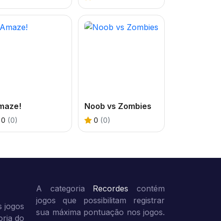
maze!
Noob vs Zombies
0
(0)
0
(0)
A categoria
Recordes
contém
jogos que possibilitam registrar
 jogos
sua máxima pontuação nos jogos.
oria do