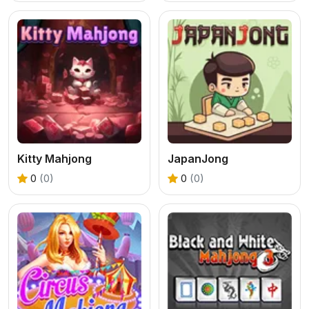
Kitty Mahjong
JapanJong
0
(0)
0
(0)