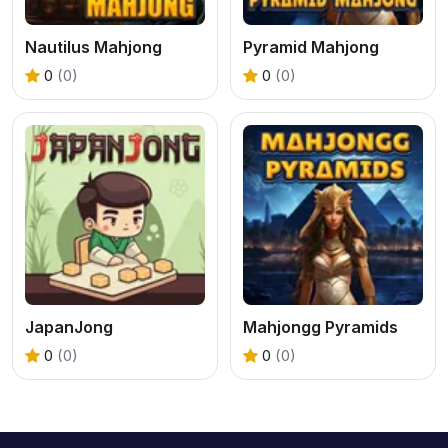
Nautilus Mahjong
Pyramid Mahjong
0
(0)
0
(0)
JapanJong
Mahjongg Pyramids
0
(0)
0
(0)