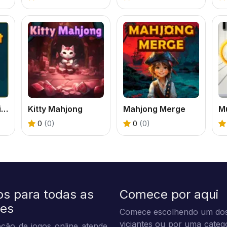
Dream Pet Solitaire
Kitty Mahjong
Mahjong Merge
M
0
(0)
0
(0)
os para todas as
Comece por aqui
des
Comece escolhendo um dos
viciantes ou por uma categ
ção de jogos online atende