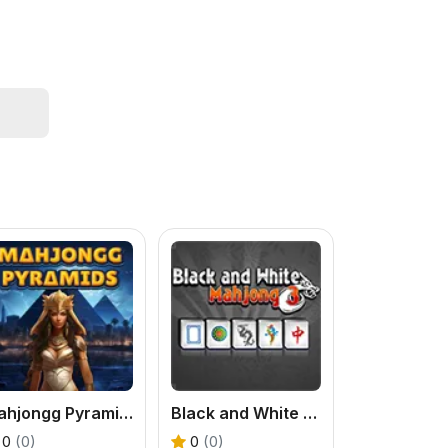
Mahjongg Pyramids
Black and White Mahjong 3
0
(0)
0
(0)