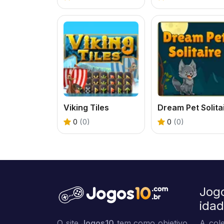
Viking Tiles
0
(0)
0
(0)
Jog
ida
O site
Jogos10
tem como objetivo
A cole