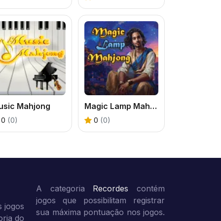
usic Mahjong
Magic Lamp Mahjong
0
(0)
0
(0)
A categoria
Recordes
contém
jogos que possibilitam registrar
 jogos
sua máxima pontuação nos jogos.
oria do