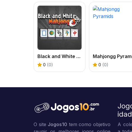
Black and White Mahjong 3
0
(0)
0
(0)
Jog
ida
O site
Jogos10
tem como objetivo
A cole
reunir os melhores jogos online
a toda