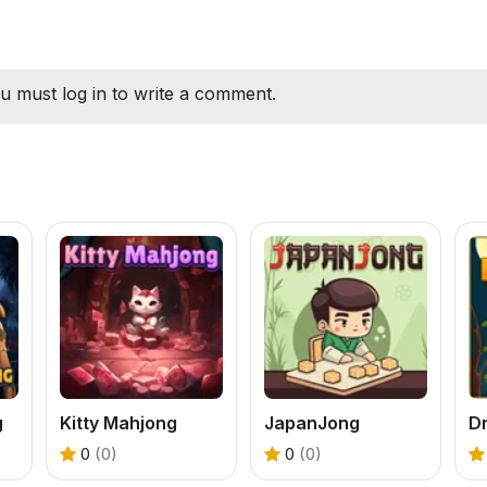
u must log in to write a comment.
g
Kitty Mahjong
JapanJong
0
(0)
0
(0)