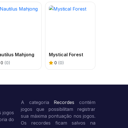
autilus Mahjong
Mystical Forest
0
(0)
0
(0)
A categoria
Recordes
contém
jogos que possibilitam registrar
 jogos
sua máxima pontuação nos jogos.
oria do
Os recordes ficam salvos na