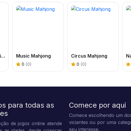
Mahjongg Pyramids
Music Mahjong
Circus Mahjong
N
0
(0)
0
(0)
os para todas as
Comece por aqui
des
Comece escolhendo um dos
viciantes ou por uma categ
ção de jogos online atende
seu interesse.
s as idades, desde crianças