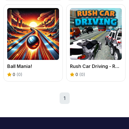
Ball Mania!
Rush Car Driving - Race Master
0
(0)
0
(0)
1