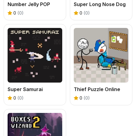
Number Jelly POP
Super Long Nose Dog
0
(0)
0
(0)
Super Samurai
Thief Puzzle Online
0
(0)
0
(0)