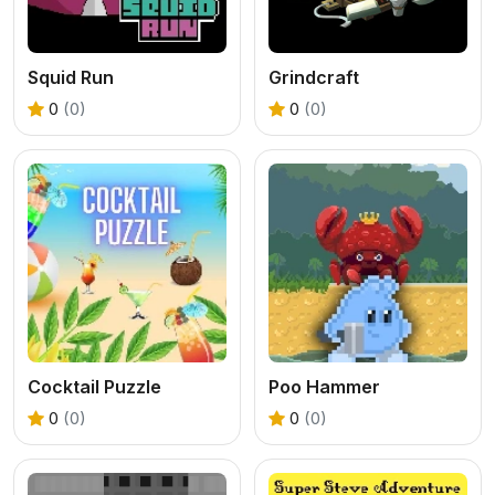
Squid Run
Grindcraft
0
(0)
0
(0)
Cocktail Puzzle
Poo Hammer
0
(0)
0
(0)