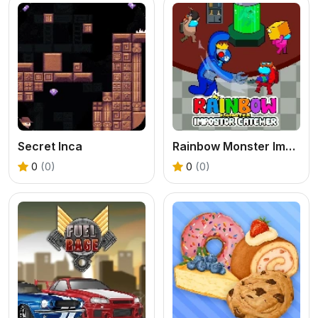
Secret Inca
Rainbow Monster Impostor Catcher
0
(0)
0
(0)