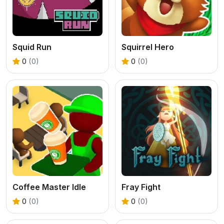
Squid Run
Squirrel Hero
0
(0)
0
(0)
Coffee Master Idle
Fray Fight
0
(0)
0
(0)