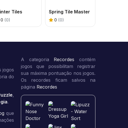
nter Tiles
Spring Tile Master
0
(0)
0
(0)
A categoria
Recordes
contém
jogos que possibilitam registrar
 jogos
sua máxima pontuação nos jogos.
oria do
Os recordes ficam salvos na
página
Recordes
Puzzle
,
égia
.
og
que
rmações