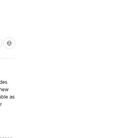
odes
 new
uble as
r