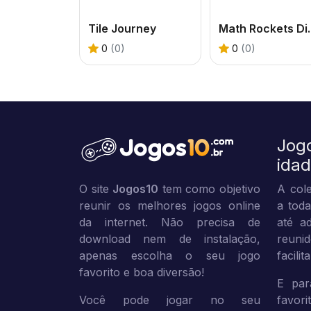
Tile Journey
Math Ro
0
(0)
0
(0)
Jog
ida
O site
Jogos10
tem como objetivo
A cole
reunir os melhores jogos online
a toda
da internet. Não precisa de
até ad
download nem de instalação,
reuni
apenas escolha o seu jogo
facili
favorito e boa diversão!
E par
Você pode jogar no seu
favor