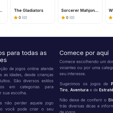
ckets Division
The Gladiators
Sorcerer Mahjong Marvels
Wi
0
(0)
0
(0)
os para todas as
Comece por aqui
des
Comece escolhendo um dos
viciantes ou por uma categ
ção de jogos online atende
seu interesse.
s as idades, desde crianças
ultos. São diversos estilos
Sugerimos os jogos de
dos em categorias para
Tiro
,
Aventura
e de
Estrat
tar sua escolha.
Não deixe de conferir o
Bl
a não perder aquele jogo
trás diversas dicas e info
ito você pode criar o seu
de jogos.