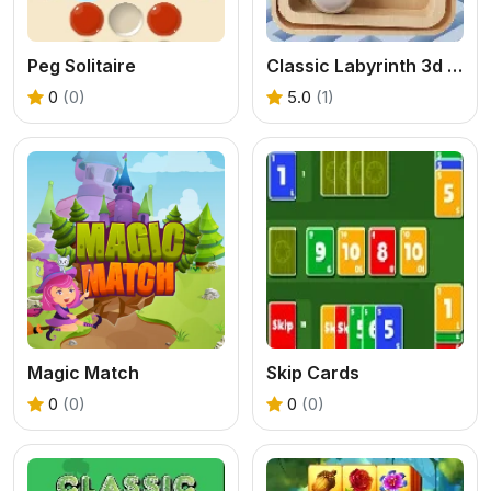
Peg Solitaire
Classic Labyrinth 3d Maze
0
(0)
5.0
(1)
Magic Match
Skip Cards
0
(0)
0
(0)