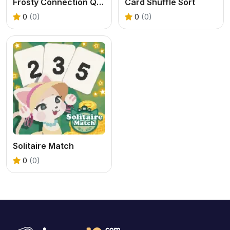
Frosty Connection Quest
Card Shuffle Sort
0
(0)
0
(0)
Solitaire Match
0
(0)