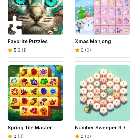
Favorite Puzzles
Xmas Mahjong
5.0
(1)
0
(0)
Spring Tile Master
Number Sweeper 3D
0
(0)
0
(0)