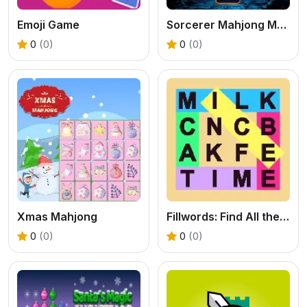
Emoji Game
Sorcerer Mahjong Marvels
0
(0)
0
(0)
Xmas Mahjong
Fillwords: Find All the Words
0
(0)
0
(0)