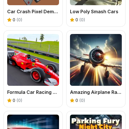
Car Crash Pixel Demolition Mobile
Low Poly Smash Cars
0
(0)
0
(0)
Formula Car Racing Games
Amazing Airplane Racer
0
(0)
0
(0)