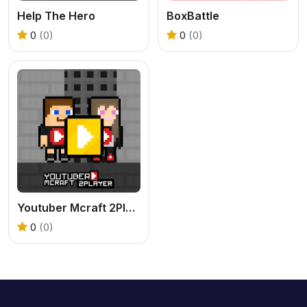
Help The Hero
BoxBattle
0
(0)
0
(0)
Youtuber Mcraft 2Player
0
(0)