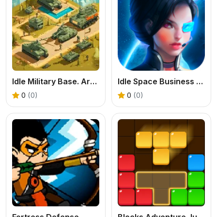
Idle Military Base. Army Tycoon
Idle Space Business Tycoon
0
(0)
0
(0)
Fortress Defense
Blocks Adventure Jungle Saga