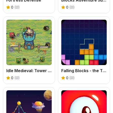
0
(0)
0
(0)
Idle Medieval: Tower Defense
Falling Blocks - the TETRIS game
0
(0)
0
(0)