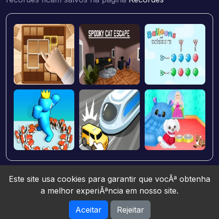
Este site usa cookies para garantir que vocÃª obtenha
a melhor experiÃªncia em nosso site.
Aceitar
Rejeitar
Jogos10 © 2026. All rights reserved.