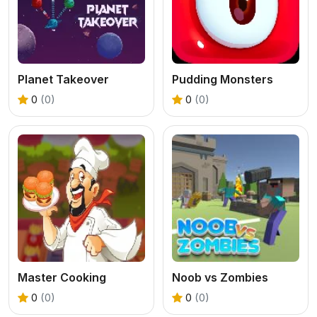
Planet Takeover
Pudding Monsters
0
(0)
0
(0)
Master Cooking
Noob vs Zombies
0
(0)
0
(0)