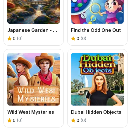
Japanese Garden - Hidden Secrets
Find the Odd One Out
0
(0)
0
(0)
Wild West Mysteries
Dubai Hidden Objects
0
(0)
0
(0)