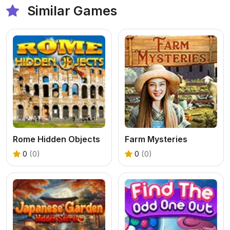
Similar Games
Rome Hidden Objects
Farm Mysteries
0
(0)
0
(0)