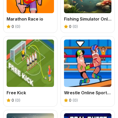
Marathon Race io
Fishing Simulator Online
0
(0)
0
(0)
Free Kick
Wrestle Online Sports Game
0
(0)
0
(0)