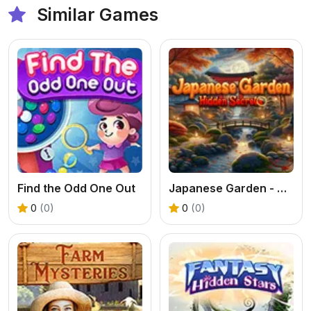
Similar Games
Find the Odd One Out
Japanese Garden - Hidden Secrets
0
(0)
0
(0)