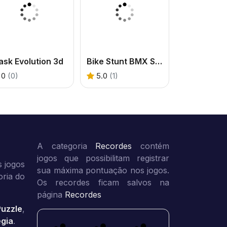
sk Evolution 3d
Bike Stunt BMX Simulator
0
(0)
5.0
(1)
A categoria
Recordes
contém
jogos que possibilitam registrar
 jogos
sua máxima pontuação nos jogos.
oria do
Os recordes ficam salvos na
página
Recordes
Puzzle
,
égia
.