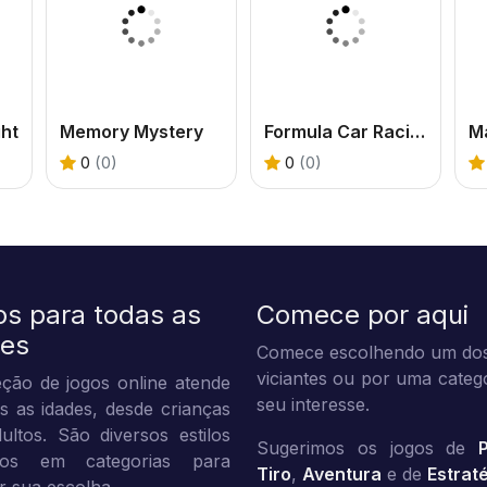
ght
Memory Mystery
Formula Car Racing Games
Ma
0
(0)
0
(0)
os para todas as
Comece por aqui
des
Comece escolhendo um dos
viciantes ou por uma categ
ção de jogos online atende
seu interesse.
s as idades, desde crianças
ultos. São diversos estilos
Sugerimos os jogos de
dos em categorias para
Tiro
,
Aventura
e de
Estrat