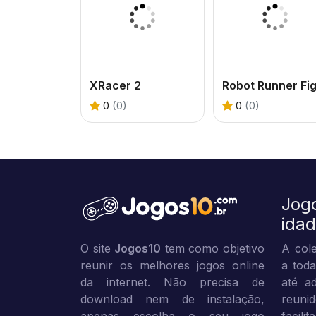
XRacer 2
Robot Runner Fi
0
(0)
0
(0)
Jog
ida
O site
Jogos10
tem como objetivo
A cole
reunir os melhores jogos online
a toda
da internet. Não precisa de
até ad
download nem de instalação,
reuni