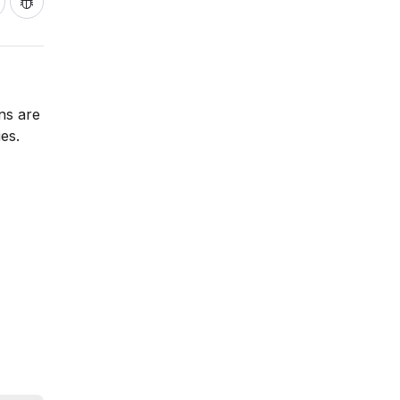
ns are
es.