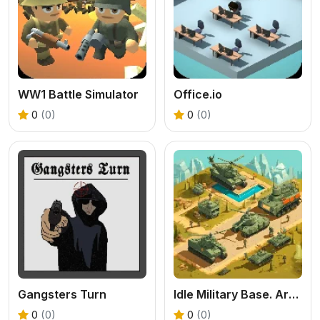
WW1 Battle Simulator
Office.io
0
(0)
0
(0)
Gangsters Turn
Idle Military Base. Army Tycoon
0
(0)
0
(0)