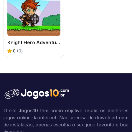
Knight Hero Adventure idle RPG
0
(0)
O site
Jogos10
tem como objetivo reunir os melhores
jogos online da internet. Não precisa de download nem
de instalação, apenas escolha o seu jogo favorito e boa
diversão!