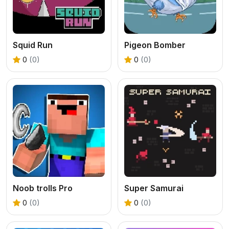
Squid Run
Pigeon Bomber
0
(0)
0
(0)
Noob trolls Pro
Super Samurai
0
(0)
0
(0)