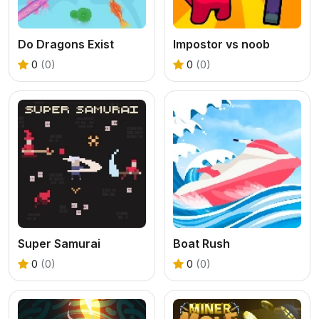
Do Dragons Exist
Impostor vs noob
0
(0)
0
(0)
Super Samurai
Boat Rush
0
(0)
0
(0)