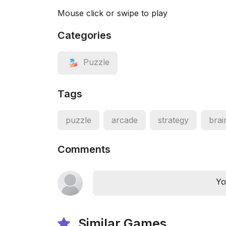
Mouse click or swipe to play
Categories
Puzzle
Tags
puzzle
arcade
strategy
brai
Comments
Yo
Similar Games