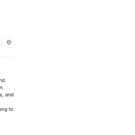
nd.
om
s, and
ing to