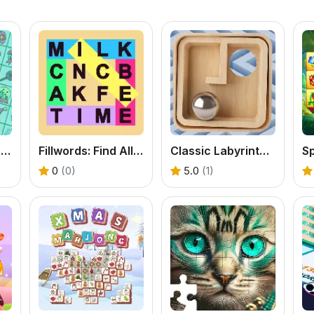
Xmas Float Connect 2023
Fillwords: Find All the Words
Classic Labyrinth 3d Maze
Sp
0
(0)
5.0
(1)