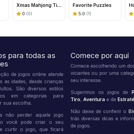
Xmas Mahjong Tiles 2023
Favorite Puzzles
H
0
(0)
5.0
(1)
os para todas as
Comece por aqui
des
Comece escolhendo um dos
viciantes ou por uma categ
ção de jogos online atende
seu interesse.
s as idades, desde crianças
ultos. São diversos estilos
Sugerimos os jogos de
dos em categorias para
Tiro
,
Aventura
e de
Estrat
tar sua escolha.
Não deixe de conferir o
Bl
a não perder aquele jogo
trás diversas dicas e info
ito você pode criar o seu
de jogos.
 e curtir o jogo, que ficará