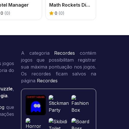
otel Manager
Math Rockets Division
0
(0)
0
(0)
A categoria
Recordes
contém
jogos que possibilitam registrar
 jogos
sua máxima pontuação nos jogos.
oria do
Os recordes ficam salvos na
página
Recordes
Puzzle
,
égia
.
og
que
rmações