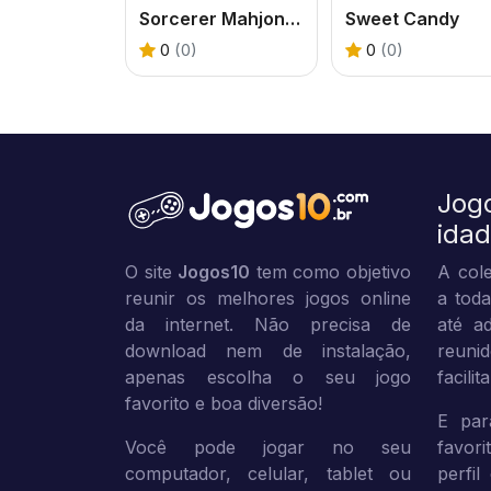
Sorcerer Mahjong Marvels
Sweet Candy
0
(0)
0
(0)
Jog
ida
O site
Jogos10
tem como objetivo
A cole
reunir os melhores jogos online
a toda
da internet. Não precisa de
até ad
download nem de instalação,
reuni
apenas escolha o seu jogo
facili
favorito e boa diversão!
E par
Você pode jogar no seu
favor
computador, celular, tablet ou
perfil