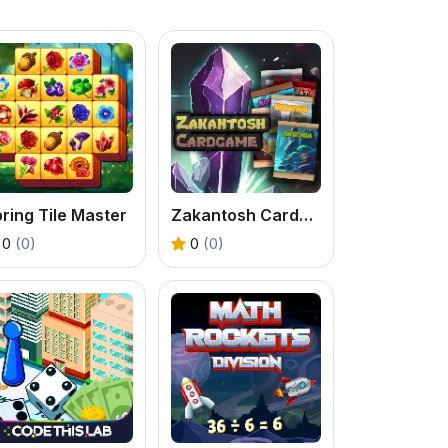
ring Tile Master
Zakantosh Cardgame Lite
0
(0)
0
(0)