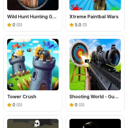
Wild Hunt Hunting Games 3D
Xtreme Paintbal Wars
0
(0)
5.0
(1)
Tower Crush
Shooting World - Gun Fire
0
(0)
0
(0)