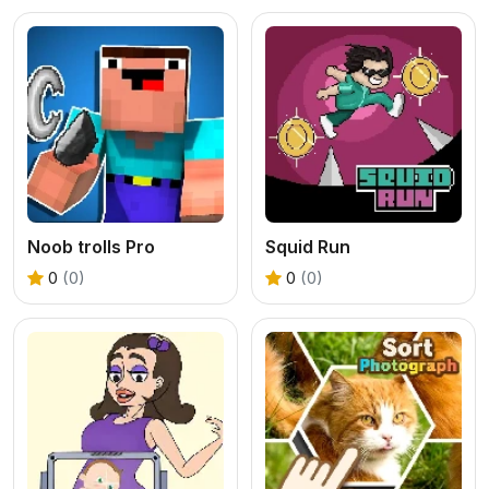
Noob trolls Pro
Squid Run
0
(0)
0
(0)