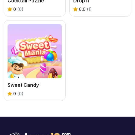
Cocktail Puzzle
Drop It
0
(0)
0.0
(1)
Sweet Candy
0
(0)