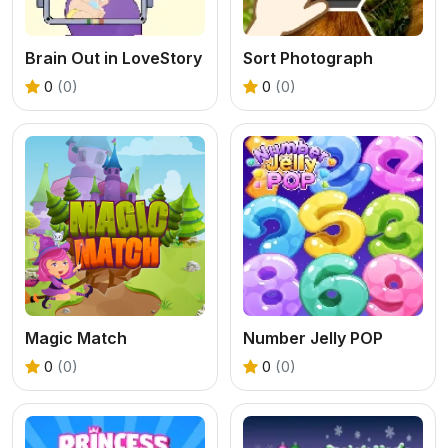
Brain Out in LoveStory
Sort Photograph
0
(0)
0
(0)
Magic Match
Number Jelly POP
0
(0)
0
(0)